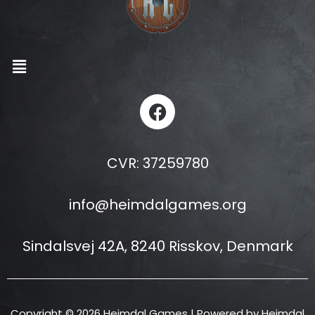
Menu
F
a
c
e
CVR: 37259780
b
o
info@heimdalgames.org
o
k
Sindalsvej 42A,
8240 Risskov, Denmark
Copyright © 2026 Heimdal Games | Powered by Heimdal